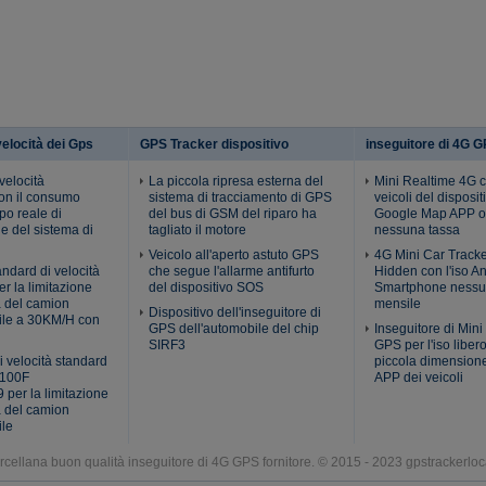
velocità dei Gps
GPS Tracker dispositivo
inseguitore di 4G 
 velocità
La piccola ripresa esterna del
Mini Realtime 4G c
con il consumo
sistema di tracciamento di GPS
veicoli del disposit
po reale di
del bus di GSM del riparo ha
Google Map APP o
e del sistema di
tagliato il motore
nessuna tassa
Veicolo all'aperto astuto GPS
4G Mini Car Track
andard di velocità
che segue l'allarme antifurto
Hidden con l'iso A
er la limitazione
del dispositivo SOS
Smartphone nessu
à del camion
mensile
Dispositivo dell'inseguitore di
ile a 30KM/H con
GPS dell'automobile del chip
Inseguitore di Min
SIRF3
GPS per l'iso liber
i velocità standard
piccola dimension
100F
APP dei veicoli
per la limitazione
à del camion
ile
rcellana buon qualità inseguitore di 4G GPS fornitore. © 2015 - 2023 gpstrackerloc