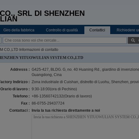
CO., SRL DI SHENZHEN
LIAN
Giro della fabbrica
Controllo di qualità
Contattici
Richiedere u
.,LTD Informazioni di contatto
HENZHEN YITUOWULIAN SYSTEM CO.,LTD
Addresss :
G425-427, BLDG. G, no. 40 Huaning Rd., giardino di invenzio
Guangdong, Cina
Factory Indirizzo :
Zona industriale di Cuishan, distretto di Luohu, Shenzhen, pro
Orario di lavoro :
9:30-18:00(ora di Pechino)
Telefono :
+86-13560742132(Orario di lavoro)
Fax :
86-0755-29437724
Contattaci :
Invia la tua richiesta direttamente a noi