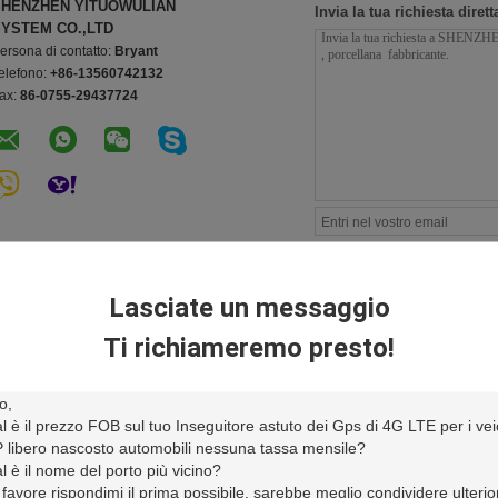
SHENZHEN YITUOWULIAN
Invia la tua richiesta diret
YSTEM CO.,LTD
ersona di contatto:
Bryant
elefono:
+86-13560742132
ax:
86-0755-29437724
Lasciate un messaggio
Ti richiameremo presto!