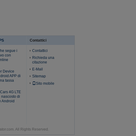
GPS
Contattici
he segue i
Contattici
ivo con
Richieda una
nline
citazione
E-Mail
er Device
ndroid APP di
Sitemap
na tassa
Sito mobile
i Cars 4G LTE
o nascosto di
e Android
ator.com. All Rights Reserved.