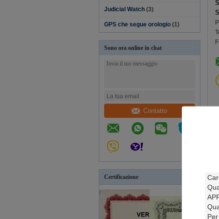
Judicial Watch
(3)
S
P
GPS che segue orologio
(1)
T
F
Sono ora online in chat
Contatto
Certificazione