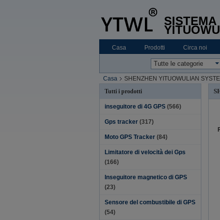
SISTEMA 
YITUOWU
Casa
Prodotti
Circa noi
Casa
SHENZHEN YITUOWULIAN SYSTEM CO
S
Tutti i prodotti
inseguitore di 4G GPS
(566)
Gps tracker
(317)
Moto GPS Tracker
(84)
Limitatore di velocità dei Gps
(166)
Inseguitore magnetico di GPS
(23)
Sensore del combustibile di GPS
(54)