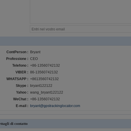
ContPerson :
Bryant
Professione :
CEO
Telefono :
+86-13560742132
VIBER :
86-13560742132
WHATSAPP :
+8613560742132
Skype :
bryant122122
Yahoo :
wang_bryant122122
WeChat :
+86-13560742132
E-mail :
bryant@gpstrackinglocator.com
ttagli di contatto