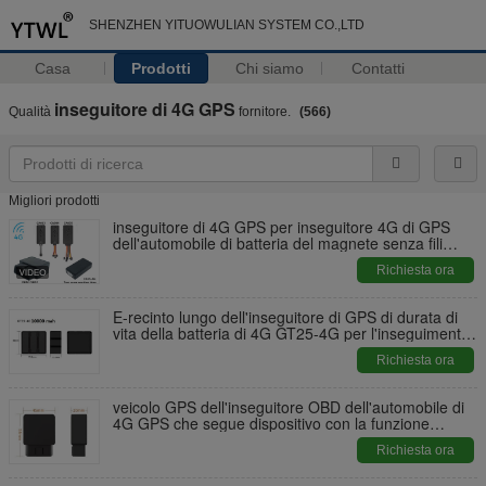
SHENZHEN YITUOWULIAN SYSTEM CO.,LTD
Casa
Prodotti
Chi siamo
Contatti
inseguitore di 4G GPS
Qualità
fornitore.
(566)
Migliori prodotti
inseguitore di 4G GPS per inseguitore 4G di GPS
dell'automobile di batteria del magnete senza fili
dell'automobile 4G il grande
Richiesta ora
E-recinto lungo dell'inseguitore di GPS di durata di
vita della batteria di 4G GT25-4G per l'inseguimento
bene/del carico
Richiesta ora
veicolo GPS dell'inseguitore OBD dell'automobile di
4G GPS che segue dispositivo con la funzione
diagnostica
Richiesta ora