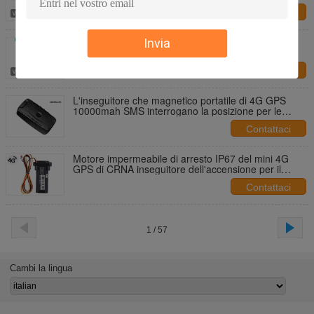
flotta
Contattaci
rilevazione dell'accensione di CRNA di Mini
Invia
Waterproof Support dell'inseguitore dei Gps del
motociclo di CC di 4G 9-95V
Contattaci
L'inseguitore che magnetico portatile di 4G GPS
10000mah SMS interrogano la posizione per le
automobili trasporta i camion
Contattaci
Motore impermeabile di arresto IP67 del mini 4G
GPS di CRNA inseguitore dell'accensione per il
motociclo dell'automobile
Contattaci
1 / 57
Cambi la lingua