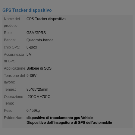
GPS Tracker dispositivo
Nome del
GPS Tracker dispositivo
prodotto:
Rete:
GSM/GPRS
Banda:
Quadrato-banda
chip GPS:
u-Blox
Accuratezza
5M
di GPS:
Applicazione:
Bottone di SOS
Tensione del
9-36V
lavoro:
Tenue.:
85*65*25mm
Operazione
-20°C A +70°C
Temp:
Peso:
0.459kg
dispositivo di tracciamento gps Vehicle
Evidenziare:
,
Dispositivo dell'inseguitore di GPS dell'automobile