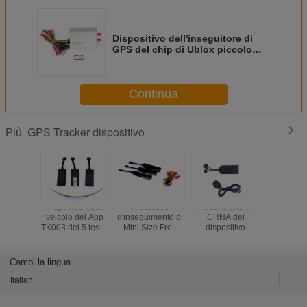
Dispositivo dell'inseguitore di
GPS del chip di Ublox piccolo
con il microfono del bottone di
SOS
Continua
GPS Tracker dispositivo
Più
I Gps liberi del
Protocollo
Accensione di
Micro G
veicolo del App
d'inseguimento di
CRNA del
segue l'in
TK003 dei 5 tester
Mini Size Free
dispositivo
di posizi
che seguono il
App Gt 06 del
dell'inseguitore di
GP
motore del
dispositivo del
GPS di protocollo
dell'auto
dispositivo hanno
veicolo di TK003
di Tk004 GT06
del dispo
Cambi la lingua
tagliato 2G
GPS
per la bici di E
con il re
potere/com
Italian
tagliant