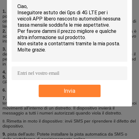
1.
che
dispositivo dell'inseguitore di GPS dell'automobile di temperatura
posiziona e che segue: Tramite la piattaforma di posizionamento
online o il telefono cellulare individua a volte ed ottengono lo stato di
lavoro. Potete scegliere la piattaforma di posizionamento da solo.
2.
fare scattare l'allarme di emergenza: Quando c'è un'emergenza è
accaduto sul veicolo, potete mettere sopra il bottone ed il dispositivo
installato spedirà l'allarme ai numeri autorizzati.
3.
petrolio e circuito
controllo a distanza del
di
dispositivo
dell'
di
dell'
di
: potete controllare il
inseguitore
GPS
automobile
temperatura
petrolio ed il circuito tramite dispositivo da SMS dentro dovunque ed
in qualunque momento.
4.
monitoraggio della ripresa esterna
5.
allarme
movimento
del
del dispositivo dell'inseguitore di
dell'
di
GPS
automobile
temperatura
6.
allarme di eccesso di velocità
Invia
7.
recinto
di
Geo-
del dispositivo dell'inseguitore di GPS dell'automobile
: Installi un Geo-recinto affinchè il dispositivo limitino i suoi
temperatura
movimenti all'interno di un distretto. Il dispositivo invierà il
messaggio a tutti i numeri autorizzati quando viola il distretto.
Rimetta in moto il dispositivo: invii SMS per riprendere il difetto del
8.
dispositivo.
9.
pista dell'auto: Potete installare la pista automatica da SMS o
dalla piattaforma di posizionamento online.