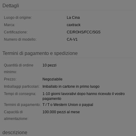
Dettagli
Luogo di origine:
La Cina
Marca:
caxtrack
Certificazione:
CE/ROHS/FCC/SGS
Numero di modello:
CA-V1
Termini di pagamento e spedizione
Quantità di ordine
10 pezzi
minimo:
Prezzo:
Negoziabile
Imballaggi particolari:
Imballato in cartone in primo luogo
Tempi di consegna:
1-10 giorni lavorativi dopo hanno ricevuto il vostro
pagamento
Termini di pagamento:
T / T o Western Union o paypal
Capacità di
100.000 pezzi al mese
alimentazione:
descrizione