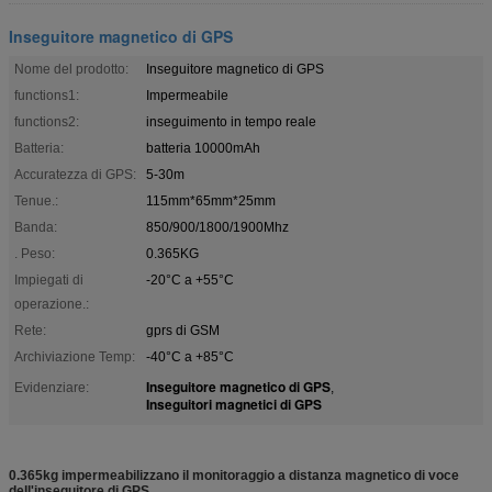
Inseguitore magnetico di GPS
Nome del prodotto:
Inseguitore magnetico di GPS
functions1:
Impermeabile
functions2:
inseguimento in tempo reale
Batteria:
batteria 10000mAh
Accuratezza di GPS:
5-30m
Tenue.:
115mm*65mm*25mm
Banda:
850/900/1800/1900Mhz
. Peso:
0.365KG
Impiegati di
-20°C a +55°C
operazione.:
Rete:
gprs di GSM
Archiviazione Temp:
-40°C a +85°C
Inseguitore magnetico di GPS
Evidenziare:
,
Inseguitori magnetici di GPS
0.365kg impermeabilizzano il monitoraggio a distanza magnetico di voce
dell'inseguitore di GPS