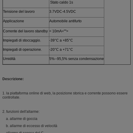
Stato caldo 1s
Tensione del lavoro
3.7VDC-4.5VDC
Applicazione
Automobile antifurto
Corrente del lavoro standby
< 10mA="">
Impiegati di stoccaggio.
-39°C a +85°C
Impiegati di operazione.
-20°C a +71°C
Umidità
5%--95,5% senza condensazione
Descrizione:
1. la piattaforma online di web, la posizione storica e corrente possono essere
controllate.
2. funzioni dell'allarme:
a. allarme di goccia
b. allarme di eccesso di velocità
allarme di scossa del C.