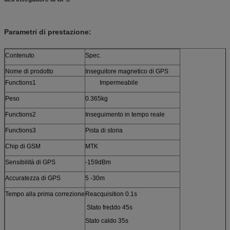
Parametri di prestazione:
Contenuto
Spec.
Nome di prodotto
Inseguitore magnetico di GPS
Functions1
Impermeabile
Peso
0.365kg
Functions2
Inseguimento in tempo reale
Functions3
Pista di storia
Chip di GSM
MTK
Sensibilità di GPS
-159dBm
Accuratezza di GPS
5 -30m
Tempo alla prima correzione
Reacquisition 0.1s
Stato freddo 45s
Stato caldo 35s