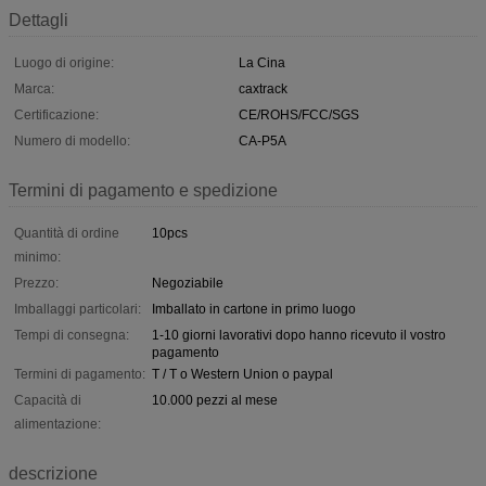
Dettagli
Luogo di origine:
La Cina
Marca:
caxtrack
Certificazione:
CE/ROHS/FCC/SGS
Numero di modello:
CA-P5A
Termini di pagamento e spedizione
Quantità di ordine
10pcs
minimo:
Prezzo:
Negoziabile
Imballaggi particolari:
Imballato in cartone in primo luogo
Tempi di consegna:
1-10 giorni lavorativi dopo hanno ricevuto il vostro
pagamento
Termini di pagamento:
T / T o Western Union o paypal
Capacità di
10.000 pezzi al mese
alimentazione:
descrizione