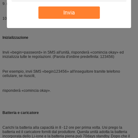
9. monitoraggio di voce della ripresa esterna.
Invia
10. Inseguitore magnetico di GPS con la batteria ricaricabile
Inizializzazione
Invii «begin+password» in SMS all'unità, risponderà «comincia okay» ed
inizializza tutte le regolazioni. (Parola d'ordine predefinita: 123456)
Per esempio, invii SMS «begin123456» all'inseguitore tramite telefono
cellulare, se riusciti,
risponderà «comincia okay».
Batteria e caricatore
Carichi la batteria alla capacità in 8 -12 ore per prima volta. Usi prego la
batteria ed il caricatore forniti dal produttore. Questa unità adotta la batteria
incorporata dello Li-ione e la batteria piena può 70days standby. Dopo che il