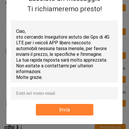
potere con il App libero telecomandato e la
piattaforma
Ti richiameremo presto!
Richiesta ora
Automotive 4G GPS Tracker Blocco remoto e
interruzione del carburante SOS Chiamata di
emergenza Ascolto vocale
Richiesta ora
Dispositivo di localizzazione GPS per animali
domestici impermeabile 4G Smart Light per cane
gatto
Richiesta ora
Allarme dell'altoparlante del veicolo della serratura a
chiave remota dell'inseguitore di 5m 4G GPS per
trovare il veicolo
Richiesta ora
3000mAh Mini Magnetic GPS Tracker 4G Dispositivo
antifurto per la localizzazione delle risorse
Richiesta ora
Invia
Regolatore di velocità della gestione della flotta del
limitatore di velocità dell'autostrada dell'Etiopia
Richiesta ora