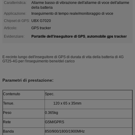
Caratteristica:
Allarme basso di vibrazione dell'allarme di voce dell'allarme
della batteria
Applicazione:
Inseguimento di tempo reale/monitoraggio di voce
Chipset di GPS:
UBX G7020
Articolo:
GPS tracker
Portatile dell'inseguitore di GPS
automobile gps tracker
Evidenziare:
,
E-recinto lungo dell'inseguitore di GPS di durata di vita della batteria di 4G
GT25-4G per l'inseguimento bene/del carico
Parametri di prestazione:
Contenuto
Spec.
Tenue.
120 x 65 x 35mm
Peso
0.365kg
Rete
GSM/GPRS
Banda
850/900/1800/1900MHz