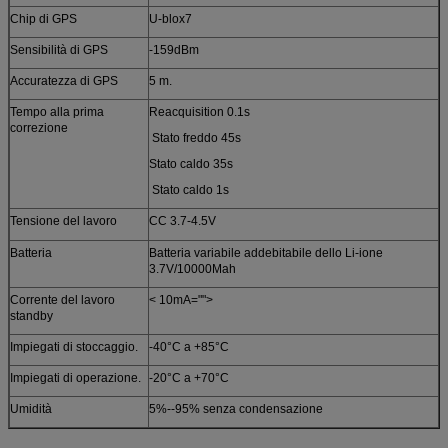
Chip di GPS
U-blox7
Sensibilità di GPS
-159dBm
Accuratezza di GPS
5 m.
Tempo alla prima
Reacquisition 0.1s
correzione
Stato freddo 45s
Stato caldo 35s
Stato caldo 1s
Tensione del lavoro
CC 3.7-4.5V
Batteria
Batteria variabile addebitabile dello Li-ione
3.7V/10000Mah
Corrente del lavoro
< 10mA="">
standby
Impiegati di stoccaggio.
-40°C a +85°C
Impiegati di operazione.
-20°C a +70°C
Umidità
5%--95% senza condensazione