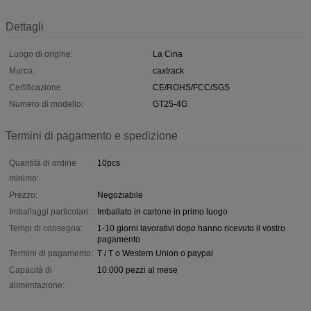
Dettagli
Luogo di origine:
La Cina
Marca:
caxtrack
Certificazione:
CE/ROHS/FCC/SGS
Numero di modello:
GT25-4G
Termini di pagamento e spedizione
Quantità di ordine
10pcs
minimo:
Prezzo:
Negoziabile
Imballaggi particolari:
Imballato in cartone in primo luogo
Tempi di consegna:
1-10 giorni lavorativi dopo hanno ricevuto il vostro
pagamento
Termini di pagamento:
T / T o Western Union o paypal
Capacità di
10.000 pezzi al mese
alimentazione: