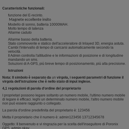
Caratteristiche funzionali:
funzione del E-recinto.
Magnete eccellente insito
Modello di sonno, batteria 10000MAH.
Molto tempo di latenza
Allarme caduto
Allarme basso della batteria.
Stato commovente e statico dell'acceleratore di Inlayed 3D, energia astuta.
Cambi l'intervallo di tempo di caricarsi automaticamente secondo la
velocità.
Il Admin controlla l'altitudine e le informazioni di posizione e di longitudine
mandando un sms.
Soluzioni di A-GPS, più breve tempo di posizionamento, più alta precisione.
Istruzioni
Nota: Il simbolo è separato da
un
virgola, i seguenti parametri di funzione il
virgola dell'istruzione che è nello stato di input inglese.
4,1 regolazioni di parola d'ordine del proprietario
I proprietari possono legare soltanto un numero mobile, l'ultimo numero mobile
di legare è efficaci. leghi un determinato numero mobile, l'altro numero mobile
non può essere raggiunto o collegato.
La parola d'ordine predefinita del proprietario è: 123456
Metta il proprietario che il numero è: admin123456 13712345678
Oggetto: Il benvenuto e vi ringrazia per la scelta dell'inseguitore di Poronix
GPS, admin okay