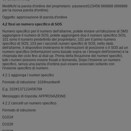
Modifichi la parola d'ordine del proprietario: password123456 666888 (666888
per la nuova parola d'ordine)
Oggetto: approvazione di parola d'ordine
4,2 fissi un numero specifico di SOS
Numero specifico per il numero dell'allarme, potete inviare un'istruzione di SMS
aggiungere il numero di SOS, potete aggiungere due il numero specifico SOS,
101 sono il numero predefinito del proprietario, 102 per il primo numero
specifico di SOS, 103 per i secondi numeri specifici di SOS, nello stato
dell'allarme, il dispositivo invieranno le informazioni di posizione o il SOS ad un
numero specifico (informazioni sono basate sopra se i bisogni dell'insieme) e la
chiamata del ciclo fino al dial-up. Prima della fissazione dei numeri specifici,
tutti i numeri possono essere fissati e domanda. Dopo l'insieme un numero
specifico, senza una parola d'ordine può essere associato soltanto con
l'insieme specifico di numero.
4.2.1 aggiunga i numeri specifici
Formato di istruzione: 102#number#
E.g. 102#13712345678#
Messaggio di risposta: APPROVAZIONE
4.2.2 cancelli un numero specifico
Formato di istruzione:
D101#
D102#