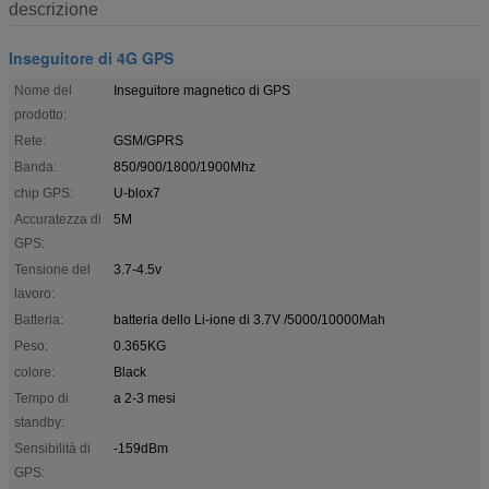
descrizione
Inseguitore di 4G GPS
Nome del
Inseguitore magnetico di GPS
prodotto:
Rete:
GSM/GPRS
Banda:
850/900/1800/1900Mhz
chip GPS:
U-blox7
Accuratezza di
5M
GPS:
Tensione del
3.7-4.5v
lavoro:
Batteria:
batteria dello Li-ione di 3.7V /5000/10000Mah
Peso:
0.365KG
colore:
Black
Tempo di
a 2-3 mesi
standby:
Sensibilità di
-159dBm
GPS: