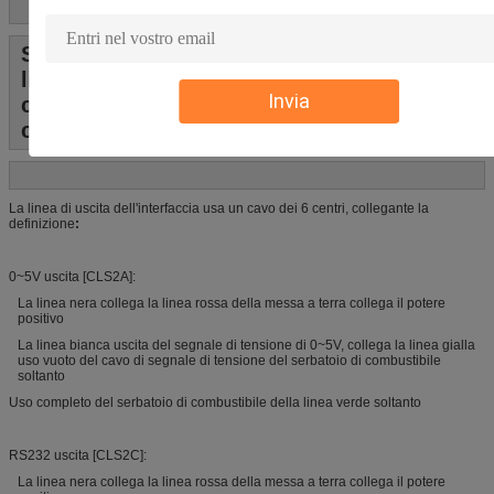
Sensore di misura del sensore
livellato/olio del combustibile per i
Invia
camion/automobile dell'olio con il
connettore di GPS
La linea di uscita dell'interfaccia usa un cavo dei 6 centri, collegante la
definizione
:
0~5V uscita [CLS2A]:
La linea nera collega la linea rossa della messa a terra collega il potere
positivo
La linea bianca uscita del segnale di tensione di 0~5V, collega la linea gialla
uso vuoto del cavo di segnale di tensione del serbatoio di combustibile
soltanto
Uso completo del serbatoio di combustibile della linea verde soltanto
RS232 uscita [CLS2C]:
La linea nera collega la linea rossa della messa a terra collega il potere