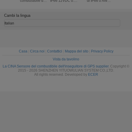
combustibile di
IP66 12VDC 0.4W
di IP66 0.4W
di GPS
CLS2 RS232 IP66
RS485 20mA
18mm GPS per il
trasmettit
12VDC 0.4W
GPS per i camion
veicolo di logistica
carro a
dies
Cambi la lingua
sommergib
il gasoli
Italian
benz
Casa
|
Circa noi
|
Contattici
|
Mappa del sito
|
Privacy Policy
Vista da tavolino
La CINA Sensore del combustibile dell'inseguitore di GPS supplier.
Copyright ©
2015 - 2026 SHENZHEN YITUOWULIAN SYSTEM CO.,LTD.
All rights reserved. Developed by
ECER