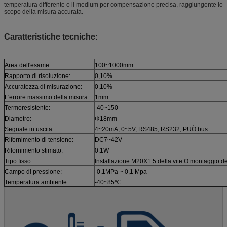
temperatura differente o il medium per compensazione precisa, raggiungente lo
scopo della misura accurata.
Caratteristiche tecniche:
Area dell'esame:
100~1000mm
Rapporto di risoluzione:
0,10%
Accuratezza di misurazione:
0,10%
L'errore massimo della misura:
1mm
Termoresistente:
-40~150
Diametro:
Φ18mm
Segnale in uscita:
4~20mA, 0~5V, RS485, RS232, PUÒ bus
Rifornimento di tensione:
DC7~42V
Rifornimento stimato:
0.1W
Tipo fisso:
Installazione M20X1.5 della vite O montaggio de
Campo di pressione:
-0.1MPa ~ 0,1 Mpa
Temperatura ambiente:
-40~85℃