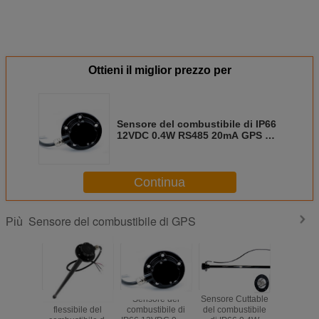
Ottieni il miglior prezzo per
Sensore del combustibile di IP66
12VDC 0.4W RS485 20mA GPS per
i camion
Continua
Sensore del combustibile di GPS
Più
Sensore livellato
Sensore del
Sensore Cuttable
Sensore li
flessibile del
combustibile di
del combustibile
del combu