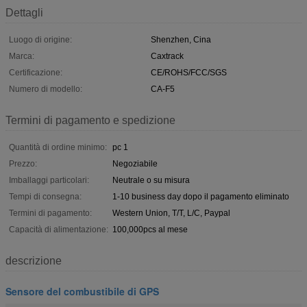
Dettagli
Luogo di origine:
Shenzhen, Cina
Marca:
Caxtrack
Certificazione:
CE/ROHS/FCC/SGS
Numero di modello:
CA-F5
Termini di pagamento e spedizione
Quantità di ordine minimo:
pc 1
Prezzo:
Negoziabile
Imballaggi particolari:
Neutrale o su misura
Tempi di consegna:
1-10 business day dopo il pagamento eliminato
Termini di pagamento:
Western Union, T/T, L/C, Paypal
Capacità di alimentazione:
100,000pcs al mese
descrizione
Sensore del combustibile di GPS