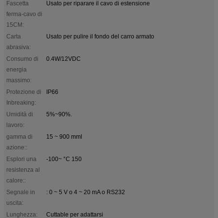
Fascetta
Usato per riparare il cavo di estensione
ferma-cavo di
15CM:
Carta
Usato per pulire il fondo del carro armato
abrasiva:
Consumo di
0.4W/12VDC
energia
massimo:
Protezione di
IP66
Inbreaking:
Umidità di
5%~90%.
lavoro:
gamma di
15 ~ 900 mml
azione::
Esplori una
-100~ °C 150
resistenza al
calore::
Segnale in
: 0 ~ 5 V o 4 ~ 20 mA o RS232
uscita:
Lunghezza:
Cuttable per adattarsi