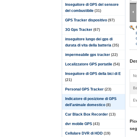
Inseguitore di GPS del sensore
del combustibile
(31)
GPS Tracker dispositivo
(97)
3G Gps Tracker
(67)
inseguitore lungo dei gps di
durata di vita della batteria
(35)
impermeabile gps tracker
(22)
Des
Localizzatore GPS portatile
(54)
Inseguitore di GPS della bici di E
No
(21)
Ba
Personal GPS Tracker
(23)
Indicatore di posizione di GPS
Ev
dell'animale domestico
(8)
Car Black Box Recorder
(13)
Pic
dvr mobile GPS
(43)
seg
Cellulare DVR di HDD
(19)