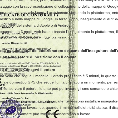
tre modi d'inseguimento, primi, inviano un comando semplice di SMS: G
saggio con la rappresentazione di collegamento della mappa di Google
po reale. in secondo luogo, il web basato seguendo la piattaforma, entr
estico è nella mappa di Google. In terzo luogo, inseguimento di APP del 
lulare APP del sistema di Apple o di Andirod.
seguendo da 3 modi, web hanno basato l'inseguimento la piattaforma, il 
ell'indagine di posizione di SMS del testo.
coli gps del gatto del posizionatore del cane dell'inseguitore del
uono indicatore di posizione con il collare
o di lavoro: Conservi il potere
una volta che segue il modello, il orario predefinito è 5 minuti, in questo
nimale domestico GPS che segue l'unità che lavora un momento, per ese
er conservare il potere. l'utente può poi inviare gli sms comando o chiam
modello di funzionamento continuo, utente possono installare inseguito
stico continuo lavorando, quando 5 minuti nell'elettricità statica, il disp
 ordina o chiamare può svegliarla ancora fino a lavoro.