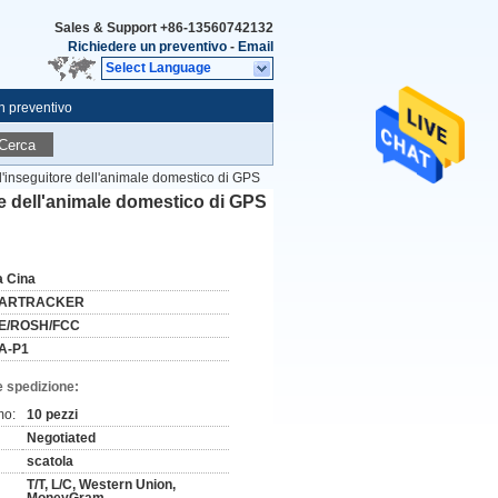
Sales & Support
+86-13560742132
Richiedere un preventivo
-
Email
Select Language
n preventivo
Cerca
ll'inseguitore dell'animale domestico di GPS
ore dell'animale domestico di GPS
a Cina
ARTRACKER
E/ROSH/FCC
A-P1
e spedizione:
mo:
10 pezzi
Negotiated
scatola
T/T, L/C, Western Union,