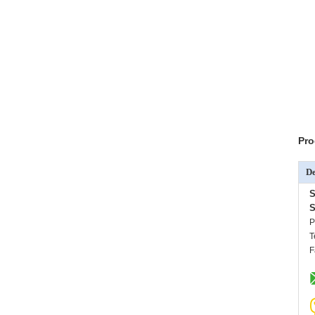
Pro
De
S
P
T
F