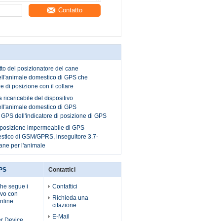
Contatto
tto del posizionatore del cane
dell'animale domestico di GPS che
 di posizione con il collare
 ricaricabile del dispositivo
dell'animale domestico di GPS
i GPS dell'indicatore di posizione di GPS
stico
i posizione impermeabile di GPS
stico di GSM/GPRS, inseguitore 3.7-
ane per l'animale
GPS
Contattici
he segue i
Contattici
ivo con
Richieda una
nline
citazione
E-Mail
er Device