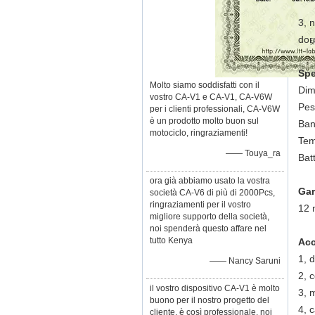
3, 
dor
Spe
Molto siamo soddisfatti con il
Di
vostro CA-V1 e CA-V1, CA-V6W
Pes
per i clienti professionali, CA-V6W
è un prodotto molto buon sul
Ban
motociclo, ringraziamenti!
Tem
—— Touya_ra
Bat
ora già abbiamo usato la vostra
Gar
società CA-V6 di più di 2000Pcs,
ringraziamenti per il vostro
12 
migliore supporto della società,
noi spenderà questo affare nel
tutto Kenya
Acc
1, 
—— Nancy Saruni
2, c
il vostro dispositivo CA-V1 è molto
3, 
buono per il nostro progetto del
4, 
cliente, è così professionale, noi