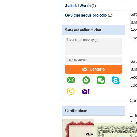
Judicial Watch
(3)
Sat
GPS che segue orologio
(1)
lam
Acc
Sono ora online in chat
Luc
Sat
lam
Contatto
Acc
Luc
Cara
Certificazione
1, 
2, 
tem