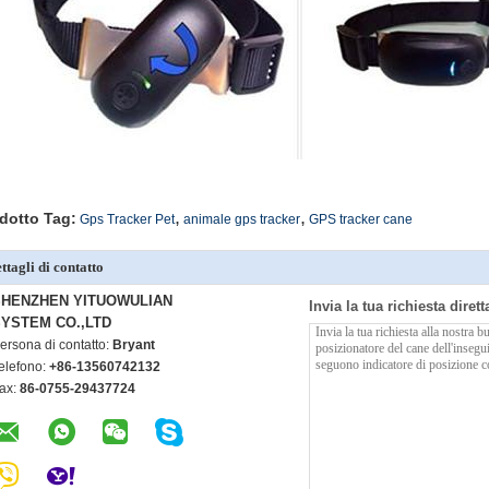
,
,
dotto Tag:
Gps Tracker Pet
animale gps tracker
GPS tracker cane
ttagli di contatto
SHENZHEN YITUOWULIAN
Invia la tua richiesta diret
YSTEM CO.,LTD
ersona di contatto:
Bryant
elefono:
+86-13560742132
ax:
86-0755-29437724