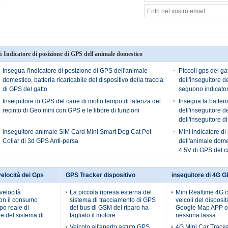
ù Indicatore di posizione di GPS dell'animale domestico
Insegua l'indicatore di posizione di GPS dell'animale
Piccoli gps del ga
domestico, batteria ricaricabile del dispositivo della traccia
dell'inseguitore 
di GPS del gatto
seguono indicatore
Inseguitore di GPS del cane di molto tempo di latenza del
Insegua la batteria
recinto di Geo mini con GPS e le libbre di funzioni
dell'inseguitore 
dell'inseguitore d
dell'animale dome
inseguitore animale SIM Card Mini Smart Dog Cat Pet
Mini indicatore d
Collar di 3d GPS Anti-persa
dell'animale dome
4.5V di GPS del c
velocità dei Gps
GPS Tracker dispositivo
inseguitore di 4G 
 velocità
La piccola ripresa esterna del
Mini Realtime 4G c
con il consumo
sistema di tracciamento di GPS
veicoli del disposit
po reale di
del bus di GSM del riparo ha
Google Map APP o
e del sistema di
tagliato il motore
nessuna tassa
Veicolo all'aperto astuto GPS
4G Mini Car Track