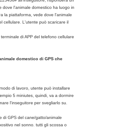
123456# all'inseguitore, risponderà un
 dove l'animale domestico ha luogo in
a la piattaforma, vede dove l'animale
cellulare. L'utente può scaricare il
terminale di APP del telefono cellulare
l'animale domestico di GPS che
 modo di lavoro, utente può installare
mpio 5 miniutes, quindi, va a dormire
are l'inseguitore per svegliarlo su.
re di GPS del cane/gatto/animale
ositivo nel sonno. tutti gli scossa o