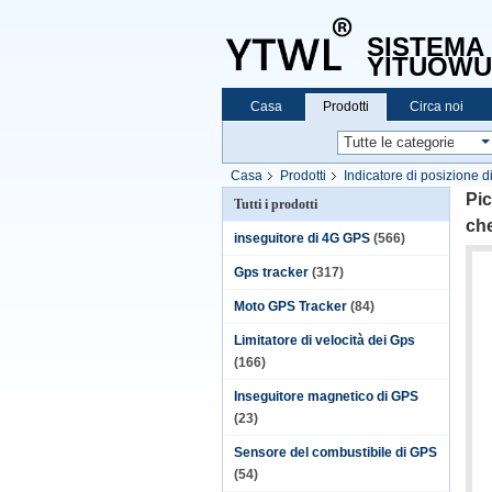
SISTEMA 
YITUOWU
Casa
Prodotti
Circa noi
Casa
Prodotti
Indicatore di posizione 
che seguono indicatore di posizione con il co
Pic
Tutti i prodotti
che
inseguitore di 4G GPS
(566)
Gps tracker
(317)
Moto GPS Tracker
(84)
Limitatore di velocità dei Gps
(166)
Inseguitore magnetico di GPS
(23)
Sensore del combustibile di GPS
(54)