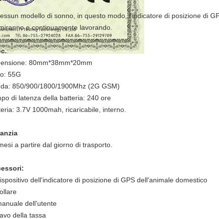
nessun modello di sonno, in questo modo, l'indicatore di posizione di 
miranno e continuamente lavorando.
c.
:
mensione: 80mm*38mm*20mm
o: 55G
da: 850/900/1800/1900Mhz (2G GSM)
po di latenza della batteria: 240 ore
teria: 3.7V 1000mah, ricaricabile, interno.
anzia
mesi a partire dal giorno di trasporto.
essori:
dispositivo dell'indicatore di posizione di GPS dell'animale domestico
ollare
manuale dell'utente
cavo della tassa