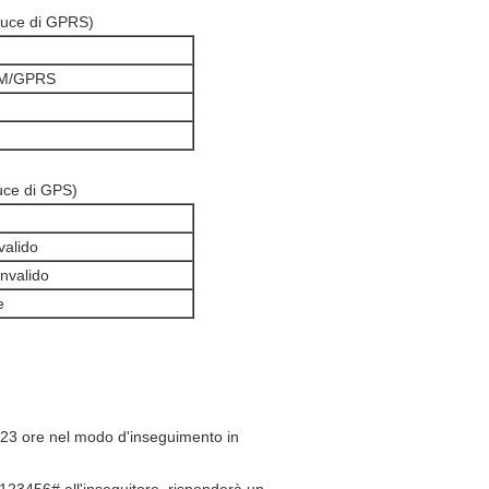
(luce di GPRS)
GSM/GPRS
luce di GPS)
valido
nvalido
e
ca 23 ore nel modo d'inseguimento in