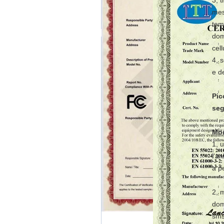
3, 
mes
tem
dom
cel
4, 
e d
Pic
seg
Mod
1, 
l'a
a p
2, 
dome
sms