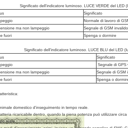
Significato dell'indicatore luminoso. LUCE VERDE del LED 
us
Significato
peggio
Normale di lavoro di 
ensione ma non lampeggio
Segnale di GSM invalido
e fuori
Spenga o dormire
Significato dell'indicatore luminoso. LUCE BLU del LED (
us
Significato
peggio
Segnale di GPS 
ensione ma non lampeggio
Segnale di GSM i
e fuori
Spenga o dormir
tteristica:
animale domestico d'inseguimento in tempo reale.
batteria ricaricabile dentro, quando la piena potenza può utilizzare cir
po reale.