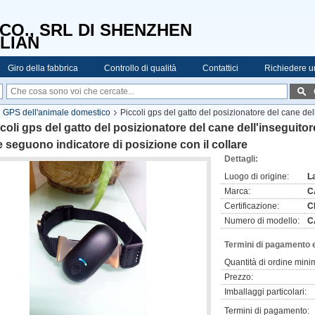
CO., SRL DI SHENZHEN
LIAN
Giro della fabbrica
Controllo di qualità
Contattici
Richiedere u
di GPS dell'animale domestico
Piccoli gps del gatto del posizionatore del cane de
llare
coli gps del gatto del posizionatore del cane dell'inseguit
 seguono indicatore di posizione con il collare
Dettagli:
Luogo di origine:
L
Marca:
C
Certificazione:
C
Numero di modello:
C
Termini di pagamento 
Quantità di ordine mini
Prezzo:
Imballaggi particolari:
Termini di pagamento: