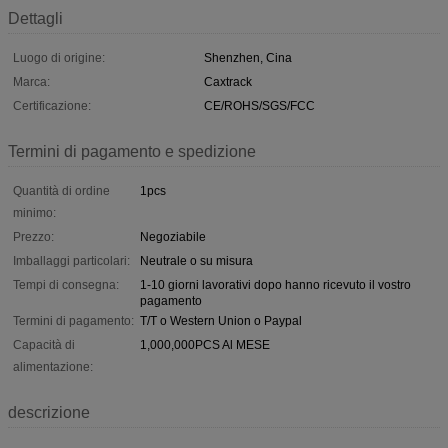
Dettagli
Luogo di origine:
Shenzhen, Cina
Marca:
Caxtrack
Certificazione:
CE/ROHS/SGS/FCC
Termini di pagamento e spedizione
Quantità di ordine
1pcs
minimo:
Prezzo:
Negoziabile
Imballaggi particolari:
Neutrale o su misura
Tempi di consegna:
1-10 giorni lavorativi dopo hanno ricevuto il vostro
pagamento
Termini di pagamento:
T/T o Western Union o Paypal
Capacità di
1,000,000PCS Al MESE
alimentazione:
descrizione