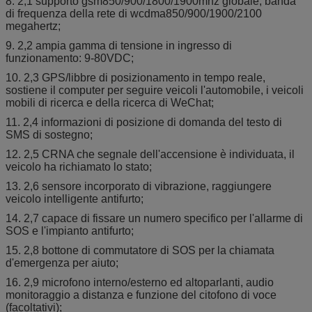
8. 2,1 supporto gsm850/900/1800/1900mhz globale, banda
di frequenza della rete di wcdma850/900/1900/2100
megahertz;
9. 2,2 ampia gamma di tensione in ingresso di
funzionamento: 9-80VDC;
10. 2,3 GPS/libbre di posizionamento in tempo reale,
sostiene il computer per seguire veicoli l'automobile, i veicoli
mobili di ricerca e della ricerca di WeChat;
11. 2,4 informazioni di posizione di domanda del testo di
SMS di sostegno;
12. 2,5 CRNA che segnale dell'accensione è individuata, il
veicolo ha richiamato lo stato;
13. 2,6 sensore incorporato di vibrazione, raggiungere
veicolo intelligente antifurto;
14. 2,7 capace di fissare un numero specifico per l'allarme di
SOS e l'impianto antifurto;
15. 2,8 bottone di commutatore di SOS per la chiamata
d'emergenza per aiuto;
16. 2,9 microfono interno/esterno ed altoparlanti, audio
monitoraggio a distanza e funzione del citofono di voce
(facoltativi);