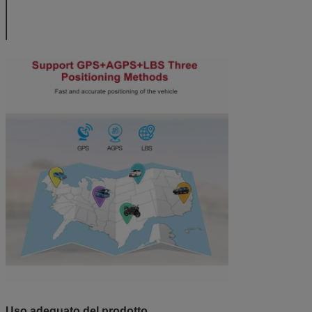
normale/già
online
Nessuna luce
Sonno di GSM
Uso adeguato del prodotto