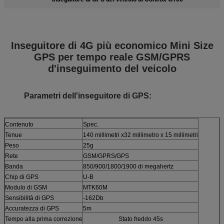
Inseguitore di 4G più economico Mini Size
GPS per tempo reale GSM/GPRS
d'inseguimento del veicolo
Parametri dell'inseguitore di GPS:
Contenuto
Spec.
Tenue
140 millimetri x32 millimetro x 15 millimetri
Peso
25g
Rete
GSM/GPRS/GPS
Banda
850/900/1800/1900 di megahertz
Chip di GPS
U-B
Modulo di GSM
MTK60M
Sensibilità di GPS
-162Db
Accuratezza di GPS
5m
Tempo alla prima correzione
Stato freddo 45s