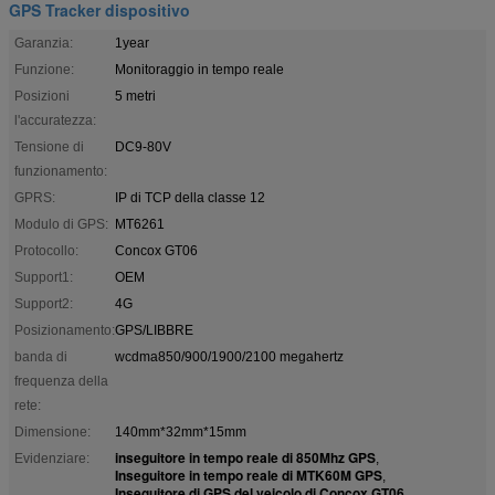
GPS Tracker dispositivo
Garanzia:
1year
Funzione:
Monitoraggio in tempo reale
Posizioni
5 metri
l'accuratezza:
Tensione di
DC9-80V
funzionamento:
GPRS:
IP di TCP della classe 12
Modulo di GPS:
MT6261
Protocollo:
Concox GT06
Support1:
OEM
Support2:
4G
Posizionamento:
GPS/LIBBRE
banda di
wcdma850/900/1900/2100 megahertz
frequenza della
rete:
Dimensione:
140mm*32mm*15mm
inseguitore in tempo reale di 850Mhz GPS
Evidenziare:
,
Inseguitore in tempo reale di MTK60M GPS
,
Inseguitore di GPS del veicolo di Concox GT06