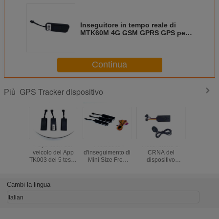
Inseguitore in tempo reale di
MTK60M 4G GSM GPRS GPS per
il veicolo
Continua
GPS Tracker dispositivo
Più
I Gps liberi del
Protocollo
Accensione di
Micro G
veicolo del App
d'inseguimento di
CRNA del
segue l'in
TK003 dei 5 tester
Mini Size Free
dispositivo
di posizi
che seguono il
App Gt 06 del
dell'inseguitore di
GP
motore del
dispositivo del
GPS di protocollo
dell'auto
dispositivo hanno
veicolo di TK003
di Tk004 GT06
del dispo
Cambi la lingua
tagliato 2G
GPS
per la bici di E
con il re
potere/com
Italian
tagliant