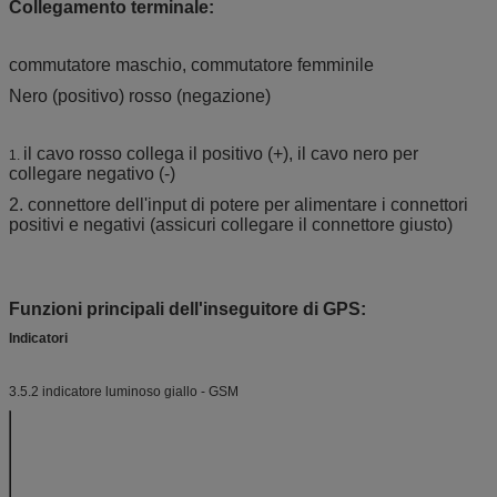
Collegamento terminale:
commutatore maschio, commutatore femminile
Nero (positivo) rosso (negazione)
il cavo rosso collega il positivo (+), il cavo nero per
1.
collegare negativo (-)
2. connettore dell'input di potere per alimentare i connettori
positivi e negativi (assicuri collegare il connettore giusto)
Funzioni principali dell'inseguitore di GPS:
Indicatori
3.5.2 indicatore luminoso giallo - GSM
Stato del LED
Significato
Istantaneo una
Inizializzazione di
volta in 2 secondi
GSM
Luce sempre
GPRS è