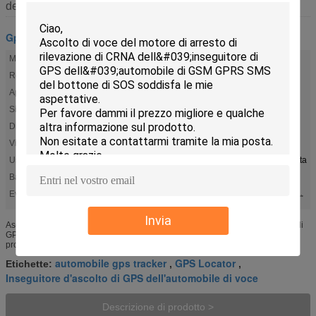
descrizione
Gps tracker
Modo di posizionamento:
GPS, libbre, Beidou,
Rete:
bande del quadrato di 2G GSM
Applicazione:
Web/Android/IOS
Sistema di tracciamento::
Limitatore di velocità di GPS
Disposizione:
Parabrezza, cruscotto
Vista della pista:
PC, IOS APP, coordinata di SMS, Android APP
Uso:
Motociclo, automobilistico, automobile, camion, flotta
Batteria:
140mAh
Evidenziare:
,
,
Inseguitore d'ascolto di GPS dell'automobile di voce
Rilevazione di CRNA dell'inseguitore di GPS dell'automobile
Inseguitore dei gps di rilevazione di CRNA per l'automobile
Invia
Ascolto di voce del motore di arresto di rilevazione di CRNA dell'inseguitore di
GPS dell'automobile di GSM GPRS SMS del bottone di SOS Descrizione di
prodotto Chip di GSM SIM868 Classe di GPRS Classe 12, TCP...
automobile gps tracker
GPS Locator
Etichette:
,
,
Inseguitore d'ascolto di GPS dell'automobile di voce
Descrizione di prodotto >