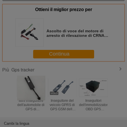
Ottieni il miglior prezzo per
Ascolto di voce del motore di
arresto di rilevazione di CRNA
dell'inseguitore di GPS
dell'automobile di GSM GPRS
SMS del bottone di SOS
Continua
Gps tracker
Più
Mini inseguitore
Inseguitore del
Inseguitori
Mini ri
dell'automobile di
veicolo GPRS di
dell'immobilizzatore
nascosto 
GPS di
GPS GSM della
OBD GPS
di dimen
dimensione
banda del
dell'automobile
insegui
TK003 con l'alta
quadrato con
per la diagnosi
automobil
sensibilità per i
Smartphone APP
del sistema di
nessuno 
Cambi la lingua
motocicli e la E-
libero
tracciamento OBD
con l'acc