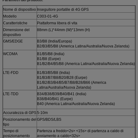
Nome di dispositivo
Inseguitore portatile di 4G GPS
Modello
C003-01-4G
Caratteristiche
Piattaforma libera di vita
Dimensione del
88mm (L)*44mm (W)*13mm (H)
dispositivo
GMS/EDGE
B3/B8 (India/Europa)
B2/B3/B5/B8 (America Latina/Australia/Nuova Zelanda)
WCDMA
B1/B5/B8 (India)
B1/B8 (Eurpe)
B1/B2/B4/B5/B8 (America Latina/Australia/Nuova Zelanda)
LTE-FDD
B1/B3/B5/B8 (India)
B1/B3/B7/B8/B20/B28 (Eurpe)
B1/B2/B3/B4/B5/B7/B8/B28/B66 (America
Latina/Australia/Nuova Zelanda)
LTE-TDD
B34/B38/B39/B40/B41 (India)
B38/B40/B41 (Eurpe)
B40 (America Latina/Australia/Nuova Zelanda)
Accuratezza di GPS
5-10m
Posizionamento del
GPS/BDS/LBS
tipo
Tempo di
Partenza a freddo<2s> <15s> di partenza a caldo di
posizionamento
avviamento a caldo<32s>