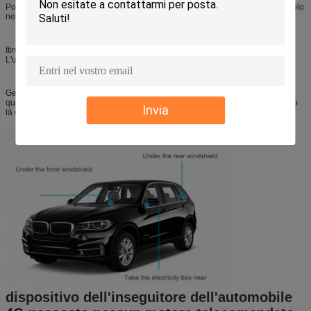
Potere o combustibile tagliato del veicolo con il relè in modo da fermare veicolo
nel caso del furto
Itinerario di storia
L'utente può veicolo di playback dopo i dettagli di posizione
Geo-recinto
quando il movimento del veicolo dentro o fuori Geo-recinto di preregolamento
Invia
là è allarme istantaneo
dispositivo dell'inseguitore dell'automobile