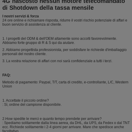
4G nascosto nessun motore telecomandato
di Shotdown della tassa mensile
I nostri servizi & forza
24 ore online e richiamare risposta, ridurre il vostri rischio potenziale di affari e
buon servizio di assistenza al cliente.
1. I progetti del ODM & dell'OEM altamente sono accolti favorevolmente.
Abbiamo forte gruppo di R & S qui da aiutare.
2. Abbiamo progettista professionista, per soddisfare le richieste d'imballaggio
personali del nostro cliente.
3. La vostra relazione di affari con noi sarà confidenziale a tutti i terzi.
FAQ:
Metodo di pagamento: Paypal, T/T, carta di credito, e-controllante, L/C, Western
Union
1. Accettate il piccolo ordine?
: Sì, ordine del campione disponibile.
2.How spedite le merci e quanto tempo prendete per arrivare?
: Spediamo solitamente dalla linea aerea, da DHL, da UPS, da Fedex o dal TNT
ecc. Richiede solitamente i 2-4 giorni per arrivare. Mare che spedisce anche
facoltativo.