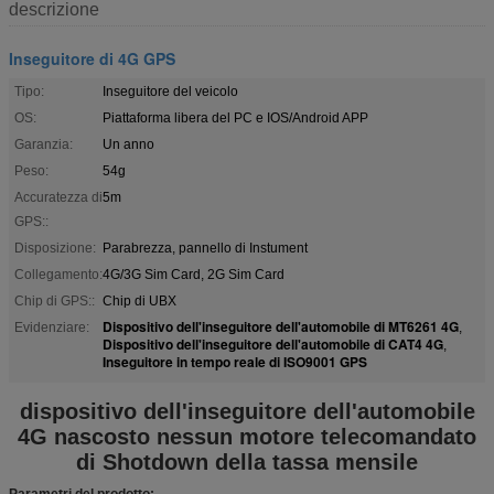
descrizione
Inseguitore di 4G GPS
Tipo:
Inseguitore del veicolo
OS:
Piattaforma libera del PC e IOS/Android APP
Garanzia:
Un anno
Peso:
54g
Accuratezza di
5m
GPS::
Disposizione:
Parabrezza, pannello di Instument
Collegamento:
4G/3G Sim Card, 2G Sim Card
Chip di GPS::
Chip di UBX
Dispositivo dell'inseguitore dell'automobile di MT6261 4G
Evidenziare:
,
Dispositivo dell'inseguitore dell'automobile di CAT4 4G
,
Inseguitore in tempo reale di ISO9001 GPS
dispositivo dell'inseguitore dell'automobile
4G nascosto nessun motore telecomandato
di Shotdown della tassa mensile
Parametri del prodotto: