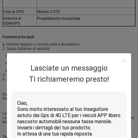
Chip di GPS
Modulo CAT4
Antenna di
Progettazione incorporata
GSM/GPS
Funzioni principali
1.
Petrolio tagliato o circuito (relè è facoltativo)
2. Sopra l'allarme di velocità
Allarme commovente
Allarme di vibrazione
Lasciate un messaggio
Allarme tagliato potere
3. rilevazione dell'accensione di CRNA
Ti richiameremo presto!
4. la batteria incorporata è 200Mah
Inseguimento in tempo reale
Posizionamento più preciso, posizione più accurata più ampia di copertura
La alimentazione di rete ha tagliato attento
La batteria di sostegno per inviare l'allarme del compressore di potere nel caso
dell'inseguitore è staccata
Tagli a distanza ed olio del riassunto