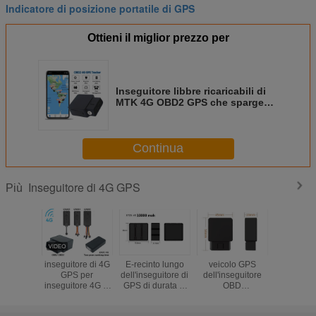
Indicatore di posizione portatile di GPS
Ottieni il miglior prezzo per
Inseguitore libbre ricaricabili di
MTK 4G OBD2 GPS che sparge
allarme
Continua
Inseguitore di 4G GPS
Più
inseguitore di 4G
E-recinto lungo
veicolo GPS
Wireless M
GPS per
dell'inseguitore di
dell'inseguitore
4G GPS T
inseguitore 4G di
GPS di durata di
OBD
Long Stan
GPS
vita della batteria
dell'automobile di
Dimensio
dell'automobile di
di 4G GT25-4G
4G GPS che
bagaglio