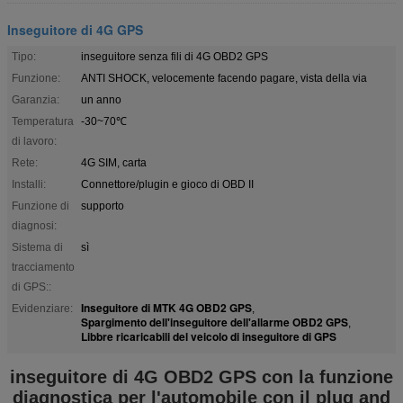
Inseguitore di 4G GPS
Tipo:
inseguitore senza fili di 4G OBD2 GPS
Funzione:
ANTI SHOCK, velocemente facendo pagare, vista della via
Garanzia:
un anno
Temperatura
-30~70℃
di lavoro:
Rete:
4G SIM, carta
Installi:
Connettore/plugin e gioco di OBD II
Funzione di
supporto
diagnosi:
Sistema di
sì
tracciamento
di GPS::
Inseguitore di MTK 4G OBD2 GPS
Evidenziare:
,
Spargimento dell'inseguitore dell'allarme OBD2 GPS
,
Libbre ricaricabili del veicolo di inseguitore di GPS
inseguitore di 4G OBD2 GPS con la funzione
diagnostica per l'automobile con il plug and