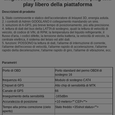
play libero della piattaforma
Descrizioni di prodotto
1.
Stato commovente e statico dell'acceleratore di Inlayed 3D, energia astuta.
2. i controlli di Admin GOOGLANO il collegamento mandando un sms.
3. soluzioni di A-GPS, più breve tempo di posizionamento, più alta precisione.
4. lettura di dati del bus della LATTA di sostegno, quali la lettura di velocità di
veicolo, di codice di VIN, di RPM, la temperatura del liquido refrigerante, il
flusso d'aria, i codici difetto, la tensione della batteria, la velocità di veicolo, la
centrale elettrica, il sistema del telaio ed altri dati.
5. funzioni: POSSONO la lettura di dati, l'allarme di interruzione di corrente,
l'allarme dell'eccesso di velocità, l'allarme rapido di accelerazione, l'allarme
rapido della decelerazione, l'allarme rapido di giro, l'allarme di vibrazione, ecc.
Parametri
Porto di OBD
Porto standard del perno OBDII di
sostegno 16
frequenza 4G
Modulo di sostegno CAT4
Chipset di GPS
Alto chip di sensibilità di MTK
Canale di GPS
66
Inseguimento della sensibilità
-165dBm
Accuratezza di posizione
<10 meters="" CEP="">
Tempo alla prima correzione (cielo
Stato freddo <35shot status="">
aperto)