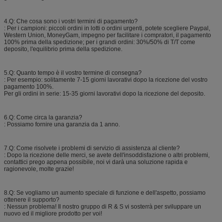
4.Q: Che cosa sono i vostri termini di pagamento?
: Per i campioni: piccoli ordini in lotti o ordini urgenti, potete scegliere Paypal,
Western Union, MoneyGam, impegno per facilitare i compratori, il pagamento
100% prima della spedizione; per i grandi ordini: 30%/50% di T/T come
deposito, l'equilibrio prima della spedizione.
5.Q: Quanto tempo è il vostro termine di consegna?
: Per esempio: solitamente 7-15 giorni lavorativi dopo la ricezione del vostro
pagamento 100%.
Per gli ordini in serie: 15-35 giorni lavorativi dopo la ricezione del deposito.
6.Q: Come circa la garanzia?
: Possiamo fornire una garanzia da 1 anno.
7.Q: Come risolvete i problemi di servizio di assistenza al cliente?
: Dopo la ricezione delle merci, se avete dell'insoddisfazione o altri problemi,
contattici prego appena possibile, noi vi darà una soluzione rapida e
ragionevole, molte grazie!
8.Q: Se vogliamo un aumento speciale di funzione e dell'aspetto, possiamo
ottenere il supporto?
: Nessun problema! Il nostro gruppo di R & S vi sosterrà per sviluppare un
nuovo ed il migliore prodotto per voi!