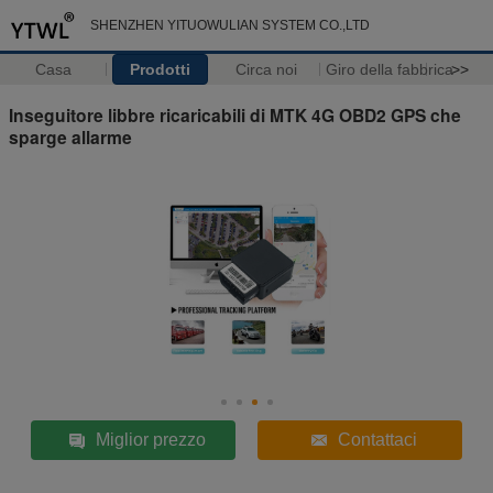
SHENZHEN YITUOWULIAN SYSTEM CO.,LTD
Casa
Prodotti
Circa noi
Giro della fabbrica
>>
Inseguitore libbre ricaricabili di MTK 4G OBD2 GPS che
sparge allarme
Miglior prezzo
Contattaci