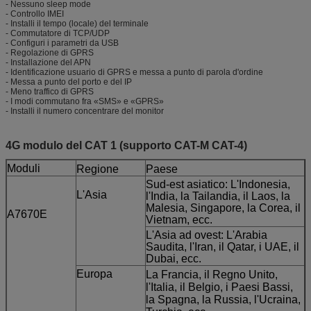
- Nessuno sleep mode
- Controllo IMEI
- Installi il tempo (locale) del terminale
- Commutatore di TCP/UDP
- Configuri i parametri da USB
- Regolazione di GPRS
- Installazione del APN
- Identificazione usuario di GPRS e messa a punto di parola d'ordine
- Messa a punto del porto e del IP
- Meno traffico di GPRS
- I modi commutano fra «SMS» e «GPRS»
- Installi il numero concentrare del monitor
4G modulo del CAT 1 (supporto CAT-M CAT-4)
Moduli
Regione
Paese
Sud-est asiatico: L'Indonesia,
L'Asia
l'India, la Tailandia, il Laos, la
Malesia, Singapore, la Corea, il
A7670E
Vietnam, ecc.
L'Asia ad ovest: L'Arabia
Saudita, l'Iran, il Qatar, i UAE, il
Dubai, ecc.
Europa
La Francia, il Regno Unito,
l'Italia, il Belgio, i Paesi Bassi,
la Spagna, la Russia, l'Ucraina,