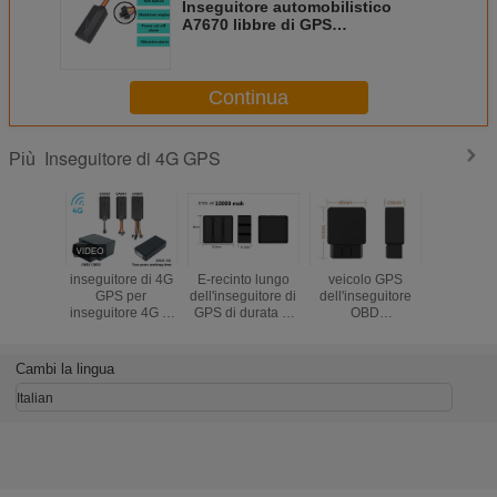
Inseguitore automobilistico
A7670 libbre di GPS
dell'automobile 140mah con il
microfono SOS
Continua
Inseguitore di 4G GPS
Più
inseguitore di 4G
E-recinto lungo
veicolo GPS
Wireless M
GPS per
dell'inseguitore di
dell'inseguitore
4G GPS T
inseguitore 4G di
GPS di durata di
OBD
Long Stan
GPS
vita della batteria
dell'automobile di
Dimensio
dell'automobile di
di 4G GT25-4G
4G GPS che
bagaglio
batteria del
per l'inseguimento
segue dispositivo
pers
Cambi la lingua
magnete senza fili
bene/del carico
con la funzione
dell'automobile
diagnostica
Italian
4G il grande