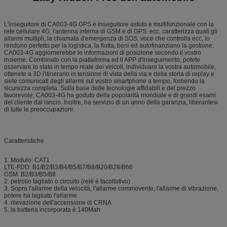
L'inseguitore di CA003-4G GPS è inseguitore astuto e multifunzionale con la
rete cellulare 4G, l'antenna interna di GSM e di GPS. ecc. caratterizza quali gli
allarmi multipli, la chiamata d'emergenza di SOS, voce che controlla ecc, lo
rendono perfetto per la logistica, la flotta, beni ed autofinanziano la gestione.
CA003-4G aggiornerebbe le informazioni di posizione secondo il vostro
insieme. Combinato con la piattaforma ed il APP d'inseguimento, potete
osservare lo stato in tempo reale dei veicoli, individuare la vostra automobile,
ottenete a 3D l'itinerario in tensione di vista della via e della storia di replay e
siete comunicati degli allarmi sul vostro smartphone a tempo, fornendo la
sicurezza completa. Sulla base delle tecnologie affidabili e del prezzo
favorevole, CA003-4G ha goduto della popolarità mondiale e di grandi esami
del cliente dal lancio. Inoltre, ha servizio di un anno della garanzia, liberantesi
di tutte le preoccupazioni.
Caratteristiche
1: Modulo: CAT1
LTE-FDD: B1/B2/B3/B4/B5/B7/B8/B20/B28/B66
GSM: B2/B3/B5/B8
2. petrolio tagliato o circuito (relè è facoltativo)
3. Sopra l'allarme della velocità, l'allarme commovente, l'allarme di vibrazione,
potere ha tagliato l'allarme
4. rilevazione dell'accensione di CRNA
5. la batteria incorporata è 140Mah