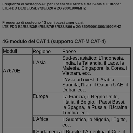
Frequenza di sostegno 4G per i paesi dell'Africa e tra l'Asia e l'Europa:
LTE-FDD B1/B3/B5/B7/B8/B20 e 2G 900/1800MHZ
Frequenza di sostegno 4G per i paesi americani:
LTE-FDD B1/B2/B3/B4/B5/B7/B8/B28/B66 e 2G 850/900/1800/1900MHZ
4G modulo del CAT 1 (supporto CAT-M CAT-4)
Moduli
Regione
Paese
Sud-est asiatico: L'Indonesia,
L'Asia
l'India, la Tailandia, il Laos, la
Malesia, Singapore, la Corea, il
A7670E
Vietnam, ecc.
L'Asia ad ovest: L'Arabia
Saudita, l'Iran, il Qatar, i UAE, il
Dubai, ecc.
Europa
La Francia, il Regno Unito,
l'Italia, il Belgio, i Paesi Bassi,
la Spagna, la Russia, l'Ucraina,
Turchia, ecc.
L'Africa
Il Sudafrica, la Nigeria, l'Egitto,
ecc.
Il Sudamerica
Il Brasile, l'Argentina, il Cile, il