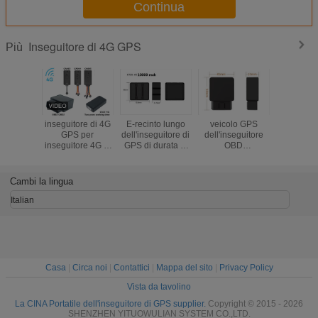
Continua
Inseguitore di 4G GPS
Più
inseguitore di 4G
E-recinto lungo
veicolo GPS
Wireless M
GPS per
dell'inseguitore di
dell'inseguitore
4G GPS T
inseguitore 4G di
GPS di durata di
OBD
Long Stan
GPS
vita della batteria
dell'automobile di
Dimensio
dell'automobile di
di 4G GT25-4G
4G GPS che
bagaglio
batteria del
per l'inseguimento
segue dispositivo
pers
Cambi la lingua
magnete senza fili
bene/del carico
con la funzione
dell'automobile
diagnostica
Italian
4G il grande
Casa
|
Circa noi
|
Contattici
|
Mappa del sito
|
Privacy Policy
Vista da tavolino
La CINA Portatile dell'inseguitore di GPS supplier.
Copyright © 2015 - 2026
SHENZHEN YITUOWULIAN SYSTEM CO.,LTD.