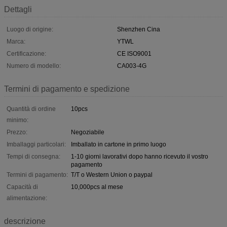
Dettagli
Luogo di origine:
Shenzhen Cina
Marca:
YTWL
Certificazione:
CE ISO9001
Numero di modello:
CA003-4G
Termini di pagamento e spedizione
Quantità di ordine
10pcs
minimo:
Prezzo:
Negoziabile
Imballaggi particolari:
Imballato in cartone in primo luogo
Tempi di consegna:
1-10 giorni lavorativi dopo hanno ricevuto il vostro
pagamento
Termini di pagamento:
T/T o Western Union o paypal
Capacità di
10,000pcs al mese
alimentazione:
descrizione