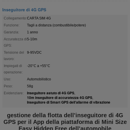
Inseguitore di 4G GPS
Collegamento:
CARTA SIM 4G
Funzione:
Tagli a distanza (combustibile/potere)
Garanzia:
1 anno
Accuratezza di
5-10m
GPS:
Tensione del
9-95VDC
lavoro:
Impiegati di
-20°C a +55°C
operazione:
Uso:
Automobilistico
Peso:
58g
Inseguitore astuto di 4G GPS
Evidenziare:
,
10m inseguitore di accuratezza 4G GPS
,
Inseguitore di Smart GPS dell'allarme di vibrazione
gestione della flotta dell'inseguitore di 4G
GPS per il App della piattaforma di Mini Size
Easy Hidden Free dell'automobile