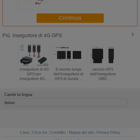
motocicletta impermeabilizza
costruito in antenna di GSM
Continua
Inseguitore di 4G GPS
Più
inseguitore di 4G
E-recinto lungo
veicolo GPS
Wireless M
GPS per
dell'inseguitore di
dell'inseguitore
4G GPS T
inseguitore 4G di
GPS di durata di
OBD
Long Stan
GPS
vita della batteria
dell'automobile di
Dimensio
dell'automobile di
di 4G GT25-4G
4G GPS che
bagaglio
batteria del
per l'inseguimento
segue dispositivo
pers
Cambi la lingua
magnete senza fili
bene/del carico
con la funzione
dell'automobile
diagnostica
Italian
4G il grande
Casa
|
Circa noi
|
Contattici
|
Mappa del sito
|
Privacy Policy