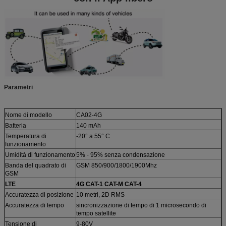
Parametri
Nome di modello
CA02-4G
Batteria
140 mAh
Temperatura di
-20° a 55° C
funzionamento
Umidità di funzionamento
5% - 95% senza condensazione
Banda del quadrato di
GSM 850/900/1800/1900Mhz
GSM
LTE
4G CAT-1 CAT-M CAT-4
Accuratezza di posizione
10 metri, 2D RMS
Accuratezza di tempo
sincronizzazione di tempo di 1 microsecondo di
tempo satellite
Tensione di
9-80V