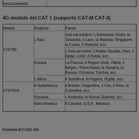
funzionamento
4G modulo del CAT 1 (supporto CAT-M CAT-4)
Moduli
Regione
Paese
Sud-est asiatico: L'Indonesia, l'India, la
L'Asia
Tailandia, il Laos, la Malesia, Singapore,
la Corea, il Vietnam, ecc.
A7670E
L'Asia ad ovest: L'Arabia Saudita, l'Iran, il
Qatar, i UAE, il Dubai, ecc.
Europa
La Francia, il Regno Unito, l'Italia, il
Belgio, i Paesi Bassi, la Spagna, la
Russia, l'Ucraina, Turchia, ecc.
L'Africa
Il Sudafrica, la Nigeria, l'Egitto, ecc.
Il Sudamerica
Il Brasile, l'Argentina, il Cile, il Perù, la
A7670SA
Colombia, ecc.
Oceania
L'Australia, la Nuova Zelanda, ecc.
Nord America
Il Canada, U.S.A., Messico
Funzioni di CA02-4G: