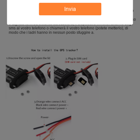
l'allarme della durata di vibrazione per raggiungere antifurto intelligente.
Allarme del movimento: Potete inviare i messaggi di testo per fissare la
Invia
distanza per l'allarme del movimento del vostro veicolo, controllo in tempo
reale degli stati del veicolo.
Allarme di interruzione di corrente: Quando il ladro illegalmente ha rimosso
o tagliato la linea elettrica attrezzatura, il dispositivo invierà l'allarme degli
sms al vostro telefono o chiamerà il vostro telefono (potete metterlo), di
modo che i ladri hanno in nessun posto sfuggire a.