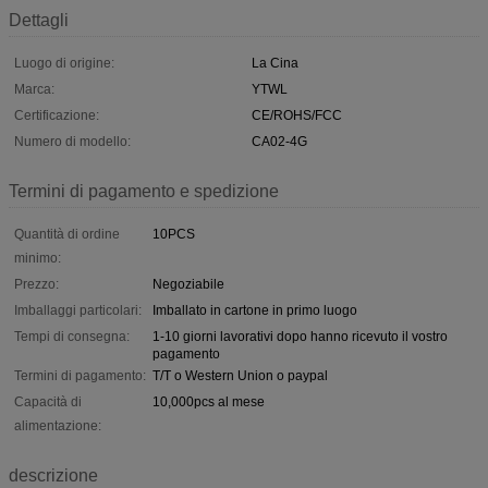
Dettagli
Luogo di origine:
La Cina
Marca:
YTWL
Certificazione:
CE/ROHS/FCC
Numero di modello:
CA02-4G
Termini di pagamento e spedizione
Quantità di ordine
10PCS
minimo:
Prezzo:
Negoziabile
Imballaggi particolari:
Imballato in cartone in primo luogo
Tempi di consegna:
1-10 giorni lavorativi dopo hanno ricevuto il vostro
pagamento
Termini di pagamento:
T/T o Western Union o paypal
Capacità di
10,000pcs al mese
alimentazione:
descrizione