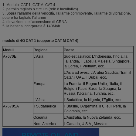
1: Modulo: CAT-1, CAT-M, CAT-4
2. petrolio tagliato o circuito (relè è facoltativo)
3. Sopra l'allarme della velocità, l'allarme commovente, l'allarme di vibrazione,
potere ha tagliato l'allarme
4. rilevazione dell'accensione di CRNA
5. la batteria incorporata è 140Mah
modulo di 4G CAT-1 (supporto CAT-M CAT-4)
Moduli
Regione
Paese
A7670E
L'Asia
Sud-est asiatico: L'Indonesia, l'India, la
Tailandia, il Laos, la Malesia, Singapore,
la Corea, il Vietnam, ecc.
L'Asia ad ovest: L'Arabia Saudita, l'Iran, il
Qatar, i UAE, il Dubai, ecc.
Europa
La Francia, il Regno Unito, l'Italia, il
Belgio, i Paesi Bassi, la Spagna, la
Russia, l'Ucraina, Turchia, ecc.
L'Africa
Il Sudafrica, la Nigeria, l'Egitto, ecc.
A7670SA
Il Sudamerica
Il Brasile, l'Argentina, il Cile, il Perù, la
Colombia, ecc.
Oceania
L'Australia, la Nuova Zelanda, ecc.
Nord America
Il Canada, U.S.A., Messico