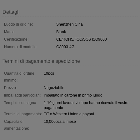
Dettagli
Luogo di origine:
Shenzhen Cina
Marca:
Blank
Certificazione:
CE/ROHS/FCC/SGS ISO9000
Numero di modello:
CA003-4G
Termini di pagamento e spedizione
Quantità di ordine
10pcs
minimo:
Prezzo:
Negoziabile
Imballaggi particolari:
Imballato in cartone in primo luogo
Tempi di consegna:
1-10 giorni lavorativi dopo hanno ricevuto il vostro
pagamento
Termini di pagamento:
T/T o Western Union o paypal
Capacità di
10,000pcs al mese
alimentazione: