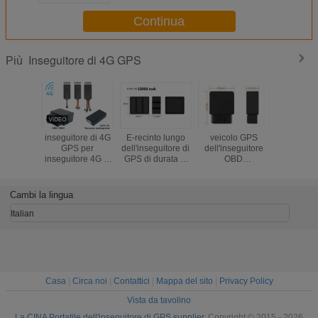
il App libero
Continua
Inseguitore di 4G GPS
Più
inseguitore di 4G
E-recinto lungo
veicolo GPS
Wireless M
GPS per
dell'inseguitore di
dell'inseguitore
4G GPS T
inseguitore 4G di
GPS di durata di
OBD
Long Stan
GPS
vita della batteria
dell'automobile di
Dimensio
dell'automobile di
di 4G GT25-4G
4G GPS che
bagaglio
batteria del
per l'inseguimento
segue dispositivo
pers
Cambi la lingua
magnete senza fili
bene/del carico
con la funzione
dell'automobile
diagnostica
Italian
4G il grande
Casa
|
Circa noi
|
Contattici
|
Mappa del sito
|
Privacy Policy
Vista da tavolino
La CINA Portatile dell'inseguitore di GPS supplier.
Copyright © 2015 - 2026