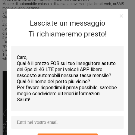
Motore di automobile chiuso a distanza attraverso il platfom di web, orSMS
mobile di applicazione
3)INDIVIDUI LO STATO DI CRNA
Ogni volta che i tum di igntion dell'automobile sopra, voi wi ricevono un
notication
Lasciate un messaggio
4)CONFIGURAZIONE DI SMS
Configuri il dispositivo da SMS anche che state restando migliaia di miglia di
Ti richiameremo presto!
distanza
5)ALLARMI MULTIPLI
L'allarme istantaneo per le eccedenze ha orinato. il Geo-recinto, panding
spegne, ore strworking di ido
6)POSIZIONE DELLA PISTA DA WEB APP, SMS
Tre metodi vi aiutano a conoscerlo posizione dell'automobile ogni volta che e
whereve