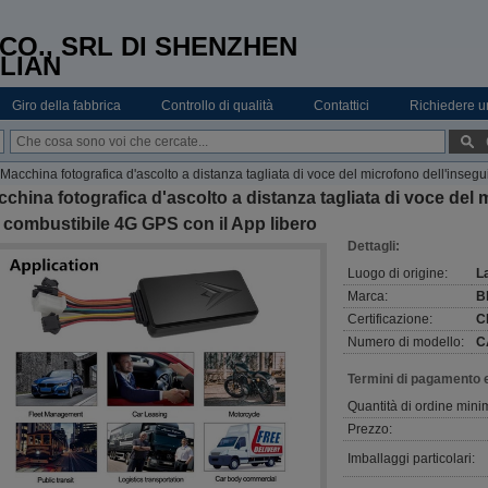
CO., SRL DI SHENZHEN
LIAN
Giro della fabbrica
Controllo di qualità
Contattici
Richiedere u
Macchina fotografica d'ascolto a distanza tagliata di voce del microfono dell'inse
china fotografica d'ascolto a distanza tagliata di voce del
 combustibile 4G GPS con il App libero
Dettagli:
Luogo di origine:
L
Marca:
B
Certificazione:
C
Numero di modello:
C
Termini di pagamento 
Quantità di ordine mini
Prezzo:
Imballaggi particolari: