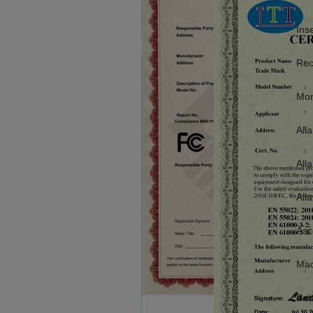
Ins
Rec
Mon
All
All
All
Asc
Mac
Bat