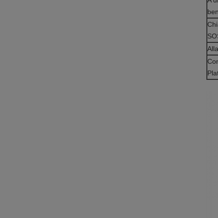
A d
ben
Chi
SO
All
Con
Pl