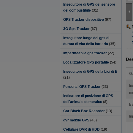
Inseguitore di GPS del sensore
del combustibile
(31)
GPS Tracker dispositivo
(97)
3G Gps Tracker
(67)
inseguitore lungo dei gps di
durata di vita della batteria
(35)
impermeabile gps tracker
(22)
Des
Localizzatore GPS portatile
(54)
Inseguitore di GPS della bici di E
Ga
(21)
In
Personal GPS Tracker
(23)
m
Indicatore di posizione di GPS
dell'animale domestico
(8)
Ba
Car Black Box Recorder
(13)
In
dvr mobile GPS
(43)
Cellulare DVR di HDD
(19)