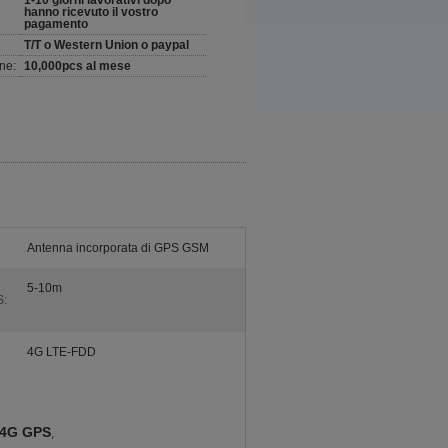
1-10 giorni lavorativi dopo
hanno ricevuto il vostro
pagamento
T/T o Western Union o paypal
ne:
10,000pcs al mese
Antenna incorporata di GPS GSM
5-10m
S:
4G LTE-FDD
e 4G GPS
,