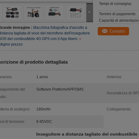
Tempi di consegna:
Termini di pagamento:
Capacità di alimentazio
Grande immagine :
Macchina fotografica d'ascolto a
Contatto
distanza tagliata di voce del microfono dell'inseguitore
SOS del combustibile 4G GPS con il App libero
Miglior prezzo
crizione di prodotto dettagliata
ranzia:
1 anno
Antenna:
seguimento del
Software Platform/APP/SMS
Accuratezza di GP
odo:
tteria di sostegno:
180mAh
Collegamento:
put di tensione:
9-95VDC
Inseguitore a distanza tagliato del combustibil