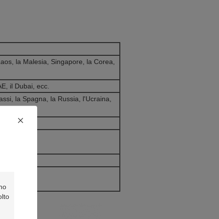
l Laos, la Malesia, Singapore, la Corea,
AE, il Dubai, ecc.
 Bassi, la Spagna, la Russia, l'Ucraina,
.