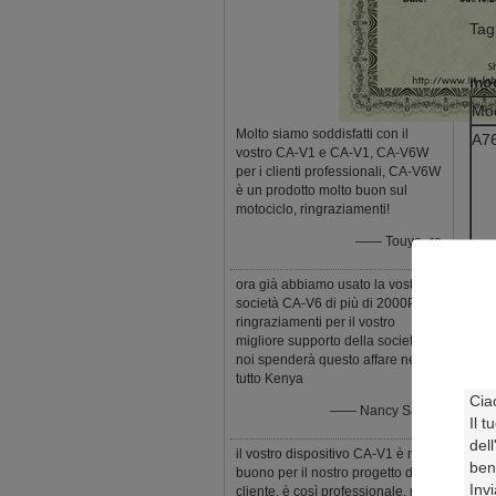
Tagl
mod
Mod
Molto siamo soddisfatti con il
A7
vostro CA-V1 e CA-V1, CA-V6W
per i clienti professionali, CA-V6W
è un prodotto molto buon sul
motociclo, ringraziamenti!
—— Touya_ra
ora già abbiamo usato la vostra
società CA-V6 di più di 2000Pcs,
A7
ringraziamenti per il vostro
migliore supporto della società,
noi spenderà questo affare nel
tutto Kenya
—— Nancy Saruni
il vostro dispositivo CA-V1 è molto
buono per il nostro progetto del
cliente, è così professionale, noi