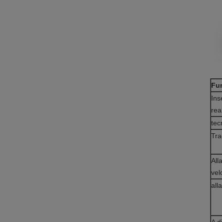
Fun
Ins
rea
tec
Tra
All
vel
all