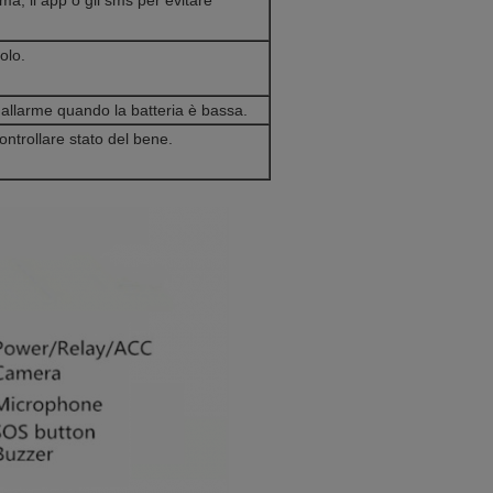
ma, il app o gli sms per evitare
olo.
di allarme quando la batteria è bassa.
ntrollare stato del bene.