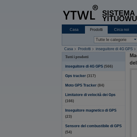
SISTEMA 
YITUOWU
Casa
Prodotti
Circa noi
Casa
Prodotti
inseguitore di 4G GPS
libero
Mac
Tutti i prodotti
del
inseguitore di 4G GPS
(566)
Gps tracker
(317)
Moto GPS Tracker
(84)
Limitatore di velocità dei Gps
(166)
Inseguitore magnetico di GPS
(23)
Sensore del combustibile di GPS
(54)