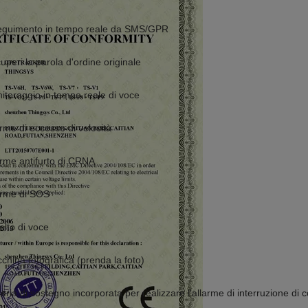
eguimento in tempo reale da SMS/GPR
uperi la parola d'ordine originale
itoraggio in tempo reale di voce
arme di eccesso di velocità
arme antifurto di CRNA
arme di SOS
olto di voce
china fotografica (prenda la foto)
teria di sostegno incorporata per realizzare l'allarme di interruzione di 