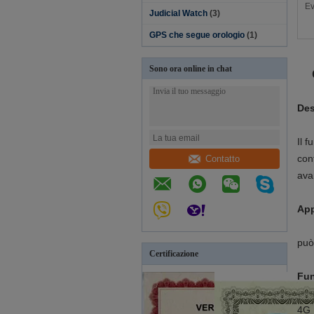
Ev
Judicial Watch
(3)
GPS che segue orologio
(1)
Sono ora online in chat
Des
Il 
con
Contatto
ava
App
può
Certificazione
Fun
4G 