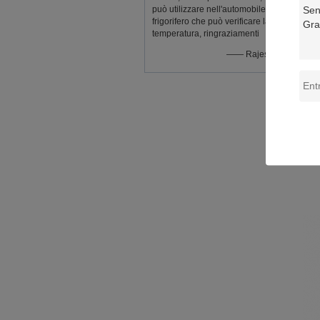
può utilizzare nell'automobile di
frigorifero che può verificare la
temperatura, ringraziamenti
—— Rajesmay