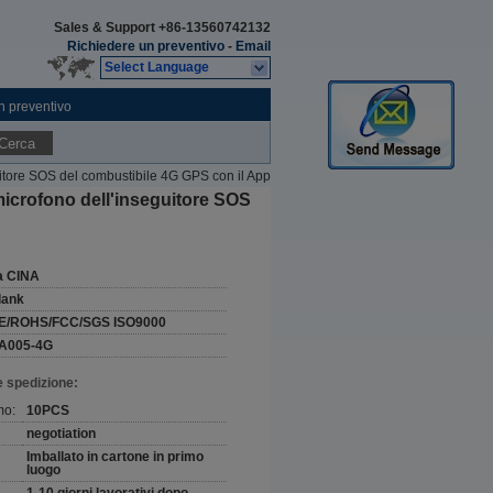
Sales & Support
+86-13560742132
Richiedere un preventivo
-
Email
Select Language
n preventivo
Cerca
guitore SOS del combustibile 4G GPS con il App
 microfono dell'inseguitore SOS
a CINA
lank
E/ROHS/FCC/SGS ISO9000
A005-4G
e spedizione:
mo:
10PCS
negotiation
Imballato in cartone in primo
luogo