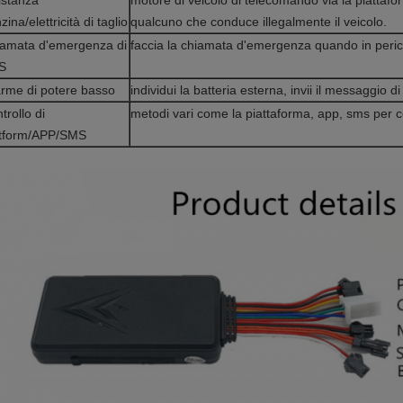
istanza
motore di veicolo di telecomando via la piattafor
zina/elettricità di taglio
qualcuno che conduce illegalmente il veicolo.
amata d'emergenza di
faccia la chiamata d'emergenza quando in peric
S
arme di potere basso
individui la batteria esterna, invii il messaggio 
trollo di
metodi vari come la piattaforma, app, sms per co
atform/APP/SMS