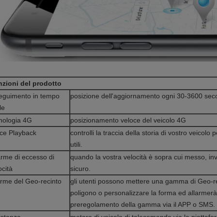
zioni del prodotto
eguimento in tempo
posizione dell'aggiornamento ogni 30-3600 seco
le
nologia 4G
posizionamento veloce del veicolo 4G
ce Playback
controlli la traccia della storia di vostro veicolo 
utili.
arme di eccesso di
quando la vostra velocità è sopra cui messo, invi
ocità
sicuro.
arme del Geo-recinto
gli utenti possono mettere una gamma di Geo-re
poligono o personalizzare la forma ed allarmerà 
preregolamento della gamma via il APP o SMS.