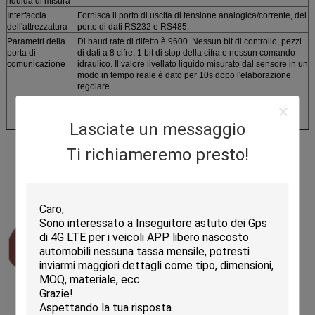
liquida di misura
Interfaccia
Fornisca il porto di uscita di tensione analogica/corrente, del
dell'attrezzatura
porto di dati RS232 e RS485.
Parametri della
Di baud rate di difetto è 9600. Nessun bit di controllo, pezzi
porta di
di dati a 8 cifre, 1 bit di stop della cifra e nessun comando
comunicazione
idraulico. Il valore livellato liquido misurato dal sensore in un
modo in tempo reale è dato per 10s dopo l'elaborazione
regolare.
Nota: Di baud rate e l'intervallo della trasmissione dei dati
possono essere personalizzati.
Lasciate un messaggio
Ti richiameremo presto!