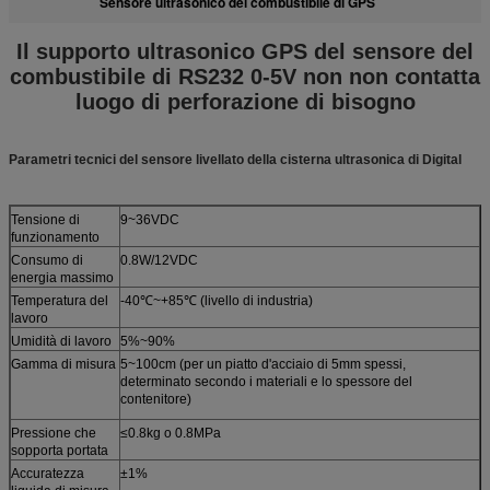
Sensore ultrasonico del combustibile di GPS
Il supporto ultrasonico GPS del sensore del
combustibile di RS232 0-5V non non contatta
luogo di perforazione di bisogno
Parametri tecnici del sensore livellato della cisterna ultrasonica di Digital
Tensione di
9~36VDC
funzionamento
Consumo di
0.8W/12VDC
energia massimo
Temperatura del
-40℃~+85℃ (livello di industria)
lavoro
Umidità di lavoro
5%~90%
Gamma di misura
5~100cm (per un piatto d'acciaio di 5mm spessi,
determinato secondo i materiali e lo spessore del
contenitore)
Pressione che
≤0.8kg o 0.8MPa
sopporta portata
Accuratezza
±1%