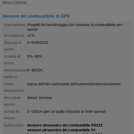
descrizione
Sensore del combustibile di GPS
Applicazione:
Progetti del monitoraggio del consumo di combustibile per i
veicoli
Accuratezza:
±1%
Segnale in
0~5V/RS232
uscita:
Umidità di
5%~90%
lavoro:
Alimentazione
9~36VDC
elettrica:
Usato
banca dell'olio carburante dell'automobile/veicolo/camion
ampiamente:
Misurabile
diesel, benzina
liquido:
portata di
5~100cm (per un piatto d'acciaio di 5mm spessi)
misura:
Sensore ultrasonico del combustibile RS232
Evidenziare:
,
sensore ultrasonico del combustibile 5V
,