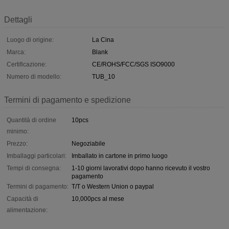
Dettagli
Luogo di origine:
La Cina
Marca:
Blank
Certificazione:
CE/ROHS/FCC/SGS ISO9000
Numero di modello:
TUB_10
Termini di pagamento e spedizione
Quantità di ordine
10pcs
minimo:
Prezzo:
Negoziabile
Imballaggi particolari:
Imballato in cartone in primo luogo
Tempi di consegna:
1-10 giorni lavorativi dopo hanno ricevuto il vostro
pagamento
Termini di pagamento:
T/T o Western Union o paypal
Capacità di
10,000pcs al mese
alimentazione: