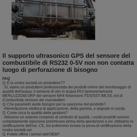
Il supporto ultrasonico GPS del sensore del
combustibile di RS232 0-5V non non contatta
luogo di perforazione di bisogno
FAQ
Q: È la vostra società un produttore??
: Sì, siamo un produttore professionista dei prodotti online del monitoraggio di
qualità dell'acqua: il sensore di olio in acqua FA il sensore/sensore
MERLUZZO/di ORP del sensore NH4-N/sensore /TDS/SST /MLSS, ect di
/Conductivity sensore dei cianobatteri.
Q: Che parametri avete bisogno per la selezione del prodotto?
: Alimentazione elettrica di applicazione, della gamma, e segnale in uscita.
Q: Come circa la qualità delle gestioni?
: Abbiamo un sistema completo di controllo di qualità, i nostri prodotti saremo
completamente ispezione preliminare prima della spedizione a voi. Abbiamo la
certificazione dell'iso, CE, noi potremmo inviare la prova di certificazione della
nostra società voi.
Q: Potete offrire i servizi dell'OEM?