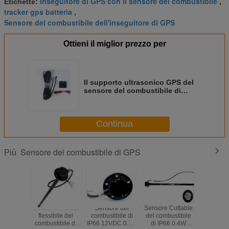
Inseguitore di GPS con il sensore del combustibile
Etichette:
,
tracker gps batteria
,
Sensore del combustibile dell'inseguitore di GPS
Ottieni il miglior prezzo per
Il supporto ultrasonico GPS del
sensore del combustibile di
RS232 5V non non contatta
luogo di perforazione di bisogno
Continua
Sensore del combustibile di GPS
Più
Sensore livellato
Sensore del
Sensore Cuttable
Sensore li
flessibile del
combustibile di
del combustibile
del combu
combustibile di
IP66 12VDC 0.4W
di IP66 0.4W
di GPS