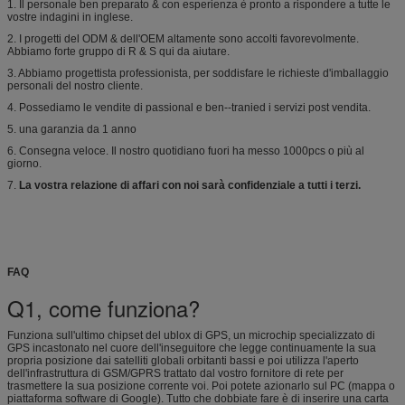
1. Il personale ben preparato & con esperienza è pronto a rispondere a tutte le
vostre indagini in inglese.
2. I progetti del ODM & dell'OEM altamente sono accolti favorevolmente.
Abbiamo forte gruppo di R & S qui da aiutare.
3. Abbiamo progettista professionista, per soddisfare le richieste d'imballaggio
personali del nostro cliente.
4. Possediamo le vendite di passional e ben--tranied i servizi post vendita.
5. una garanzia da 1 anno
6. Consegna veloce. Il nostro quotidiano fuori ha messo 1000pcs o più al
giorno.
7.
La vostra relazione di affari con noi sarà confidenziale a tutti i terzi.
FAQ
Q1, come funziona?
Funziona sull'ultimo chipset del ublox di GPS, un microchip specializzato di
GPS incastonato nel cuore dell'inseguitore che legge continuamente la sua
propria posizione dai satelliti globali orbitanti bassi e poi utilizza l'aperto
dell'infrastruttura di GSM/GPRS trattato dal vostro fornitore di rete per
trasmettere la sua posizione corrente voi. Poi potete azionarlo sul PC (mappa o
piattaforma software di Google). Tutto che dobbiate fare è di inserire una carta